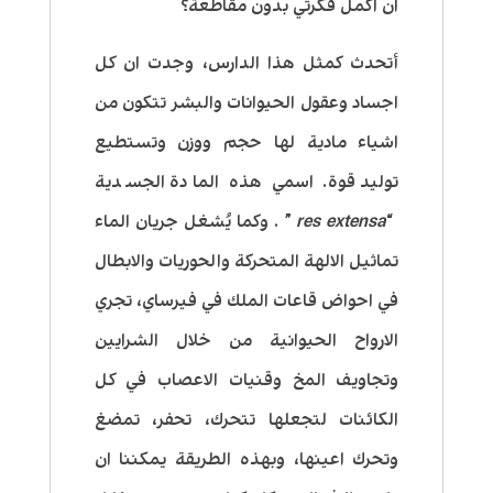
ان اكمل فكرتي بدون مقاطعة؟
أتحدث كمثل هذا الدارس، وجدت ان كل
اجساد وعقول الحيوانات والبشر تتكون من
اشياء مادية لها حجم ووزن وتستطيع
توليد قوة. اسمي هذه المادة الجسدية
“
res extensa
” . وكما يُشغل جريان الماء
تماثيل الالهة المتحركة والحوريات والابطال
في احواض قاعات الملك في فيرساي، تجري
الارواح الحيوانية من خلال الشرايين
وتجاويف المخ وقنيات الاعصاب في كل
الكائنات لتجعلها تتحرك، تحفر، تمضغ
وتحرك اعينها، وبهذه الطريقة يمكننا ان