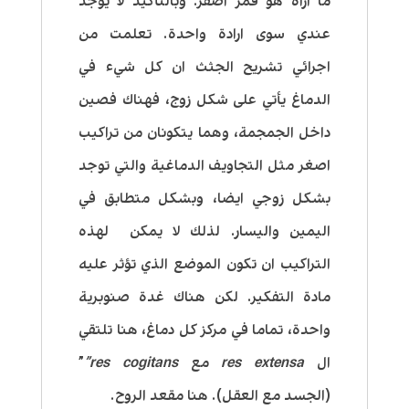
ما اراه هو قمر اصفر. وبالتأكيد لا يوجد
عندي سوى ارادة واحدة. تعلمت من
اجرائي تشريح الجثث ان كل شيء في
الدماغ يأتي على شكل زوج، فهناك فصين
داخل الجمجمة، وهما يتكونان من تراكيب
اصغر مثل التجاويف الدماغية والتي توجد
بشكل زوجي ايضا، وبشكل متطابق في
اليمين واليسار. لذلك لا يمكن لهذه
التراكيب ان تكون الموضع الذي تؤثر عليه
مادة التفكير.
لكن هناك غدة صنوبرية
واحدة، تماما في مركز كل دماغ، هنا تلتقي
ال
res extensa
مع
res cogitans”
”
(الجسد مع العقل).
هنا مقعد الروح.