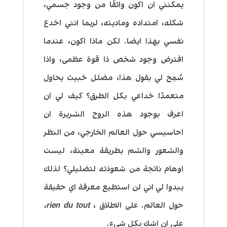
يمكنني ان اكون واثقًا من وجود جسمي،
شكله، امتداده وماديته، لربما انني اخدع
نفسي بهذا ايضا. لكن ماذا اكون، عندما
افترض وجود شخص ذا قوة عظمى، واذا
سُمِح لي بقول هذا، مضلل خبيث يحاول
متعمدًا خداعي بكل الطرق؟ كيف لي ان
اعرف بوجود هذه الروح الشريرة ان
احاسيسي حول العالم الخارجي، من النظر
والشعور والشم بطريقة معينة، ليست
اوهام ناتجة من شعوذته لتضليلي؟ لذلك
يبدوا لي اني لن استطيع معرفة اي حقيقة
حول العالم. على الاطلاق ،
rien du tout،
علي ان اشك بكل شيء.