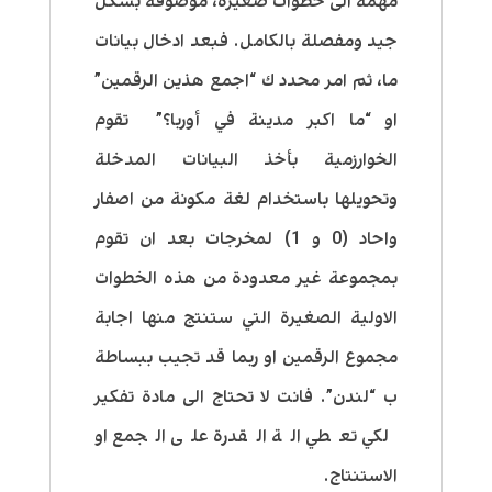
مهمة الى خطوات صغيرة، موصوفة بشكل
جيد ومفصلة بالكامل. فبعد ادخال بيانات
ما، ثم امر محدد ك “اجمع هذين الرقمين”
او “ما اكبر مدينة في أوربا؟” تقوم
الخوارزمية بأخذ البيانات المدخلة
وتحويلها باستخدام لغة مكونة من اصفار
واحاد (0 و 1) لمخرجات بعد ان تقوم
بمجموعة غير معدودة من هذه الخطوات
الاولية الصغيرة التي ستنتج منها اجابة
مجموع الرقمين او ربما قد تجيب ببساطة
ب “لندن”. فانت لا تحتاج الى مادة تفكير
لكي تعطي الة القدرة على الجمع او
الاستنتاج.