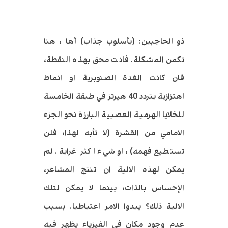
ذو الحاجبين:
(بأسلوب جذاب) أها ، هنا
تكمن المشكلة. فانت محق بهذه النقطة،
فان كانت الغدة الصنوبرية او انماط
اهتزازية بتردد 40 هيرتز في طبقة الخامسة
للخلايا الهرمية العصبية البارزة نحو الجزء
الامامي من القشرة (لا تأبه لهذا، فلن
تستطيع فهمه)، او شيء اكثر غرابة. لم
يمكن
لهذه
الالية ان تنتج المشاعر،
الإحساس بالذات، بينما لا يمكن
لتلك
الالية ذلك؟ يبدوا الامر اعتباطيا. بسبب
عدم وجود مكان في الفيزياء يظهر فيه