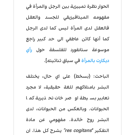
الحوار نظرة تمييزية بين الرجل والمرأة في
مفهومه الميتافيزيقي للجسد والعقل
فالعقل لدى المرأة ليس كما لدى الرجل
كما أنها كائن عاطفي الى حد كبير راجع
موسوعة ستانفورد للفلسفة حول
رأي
ديكارت بالمرأة
في سياق ثنائيته].
الباحث:
(بسخط) على اي حال، يختلف
البشر بامتلاكهم للغة حقيقية، لا مجرد
تعابير بسيطة او صرخات تحذيرية كما
الحيوانات. وبالعكس من الحيوانات، لدى
البشر روح خالدة. مفهومي عن مادة
التفكير “
res cogitans”
يشرح كل هذا. ان