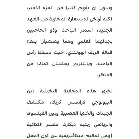
وبدون ان يفهم كثيرا من الجزء الاخير،
لكنه أرتخى للاستعارة المجازية من العهد
الجديد، استمر الباحث وذو الحاجبين
بجدلهما العلمي وهما يتمشيان ببطء
قبالة الريف الهولندي، حيث مسقط رأس
الباحث، وبالتدريج يختفيان تمامًا من
المنظر.
تجري هذه المحادثة التخيلية بين
البيولوجي فرانسس كريك، مكتشف
الجينات والخلايا العصبية وبين الفيلسوف
والرياضي رينيه ديكارت مفسر الثنائية
(وهي تعاليم ميتافيزيقية عن كون العقل