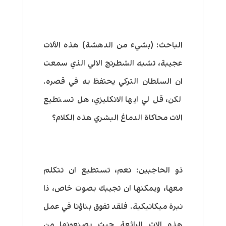
الباحث:
(بشيء من الدهشة) هذه الآلات
عجيبة، تشبه الشطرنج الالي الذي سمعت
ان السلطان التركي يحتفظ به في قصره.
لكن، قل لي ايها الانكليزي، هل تستطيع
الات محاكاة الدماغ البشري هذه الكلام؟
ذو الحاجبين:
نعم، تستطيع ان تتكلم
معها، ويمكنها ان تجيبك بصوت خاص، ذا
نبرة ميكانيكية. فلقد تفوق بناؤنا في عمل
هذه الات الرائعة حيث يصنعونها من