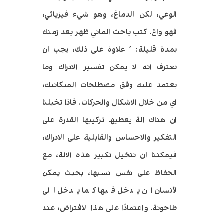
الوعي، لكن الدماغ، وهو شيء فيزيائي،
فهو واع.
كتب باحث الماني ظهر بعد زمنك
بمدة قليلة: ” علاوة على ذلك، يجب ان
نعترف انه لا يمكن تفسير الادراك وما
يعتمد عليه وفق مصطلحات الميكانيك،
اي من خلال الاشكال والحركات. فاذا تخيلنا
ان هناك الة يعطيها تركيبها القدرة على
التفكير والاحساس والقابلية على الادراك،
فيمكننا ان نتخيل
تكبير هذه الالة، مع
الحفاظ على نفس نسبها، بحيث يمكن
لأنسان ان يدخل فيها كما يدخل الى
طاحونة. واعتمادًا على هذا الافتراض، عند